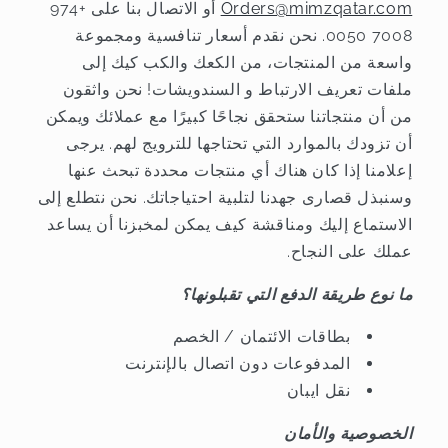
Orders@mimzqatar.com
أو الاتصال بنا على +974
7008 0050. نحن نقدم أسعار تنافسية ومجموعة
واسعة من المنتجات، من الكعك والكب كيك إلى
ملفات تعريف الارتباط و السندويشات! نحن واثقون
من أن منتجاتنا ستحقق نجاحًا كبيرًا مع عملائك ويمكن
أن تزودك بالموارد التي تحتاجها للترويج لهم. يرجى
إعلامنا إذا كان هناك أي منتجات محددة تبحث عنها
وسنبذل قصارى جهدنا لتلبية احتياجاتك. نحن نتطلع إلى
الاستماع إليك ومناقشة كيف يمكن لمخبزنا أن يساعد
عملك على النجاح.
ما نوع طريقة الدفع التي تقبلونها؟
بطاقات الائتمان / الخصم
المدفوعات دون اتصال بالإنترنت
نقل ايبان
الخصوصية والأمان