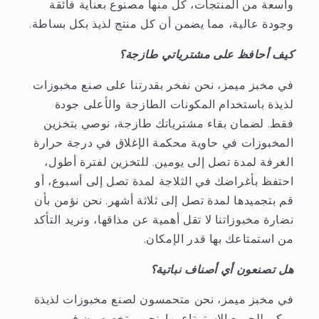
واسعة من المنتجات، كل منها مصنوع بعناية فائقة
وجودة عالية، مما يضمن أن كل منتج لذيذ بكل بساطة.
كيف أحافظ على مشترياتي طازجة؟
في مخبز ميمز، نحن نفخر بقدرتنا على صنع مخبوزات
لذيذة باستخدام المكونات الطازجة والأعلى جودة
فقط. لضمان بقاء مشترياتك طازجة، نوصي بتخزين
المخبوزات في حاوية محكمة الإغلاق في درجة حرارة
الغرفة لمدة تصل إلى يومين. للتخزين لفترة أطول،
احتفظ بأغراضك في الثلاجة لمدة تصل إلى أسبوع، أو
قم بتجميدها لمدة تصل إلى ثلاثة أشهر. نحن نؤمن بأن
نضارة مخبوزاتنا لا تقل أهمية عن مذاقها، ونريد التأكد
من استمتاعك بها قدر الإمكان.
هل تصنعون أي أصناف نباتية؟
في مخبز ميمز، نحن متحمسون لصنع مخبوزات لذيذة
يمكن للجميع الاستمتاع بها. نحن متخصصون في