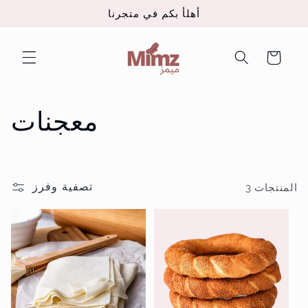
تخطى
أهلأ بكم في متجرنا
الى
المحتوى
عربة
التسوق
م
معجنات
ج
م
تصفية وفرز
3 المنتجات
و
ع
ة