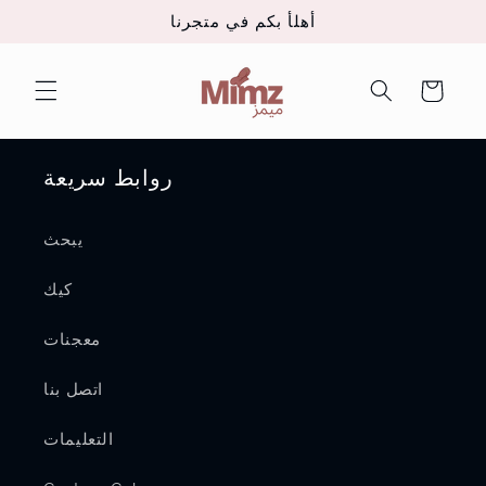
تخطى
أهلأ بكم في متجرنا
الى
المحتوى
عربة
التسوق
روابط سريعة
يبحث
كيك
معجنات
اتصل بنا
التعليمات