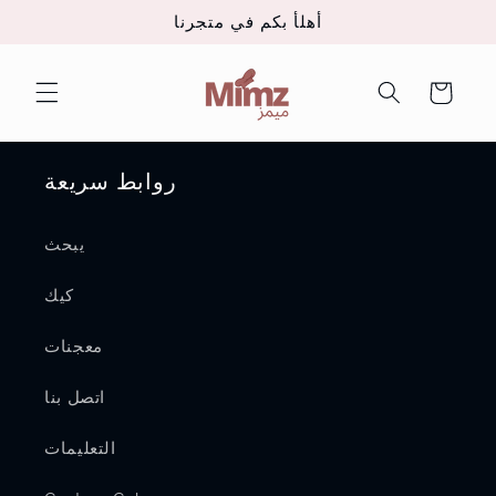
تخطى
أهلأ بكم في متجرنا
الى
المحتوى
عربة
التسوق
روابط سريعة
يبحث
كيك
معجنات
اتصل بنا
التعليمات