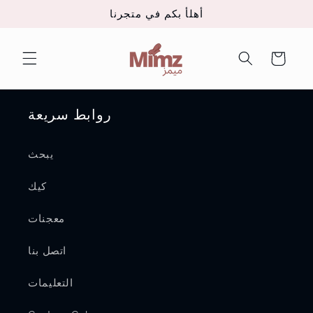
تخطى
أهلأ بكم في متجرنا
الى
المحتوى
عربة
التسوق
روابط سريعة
يبحث
كيك
معجنات
اتصل بنا
التعليمات